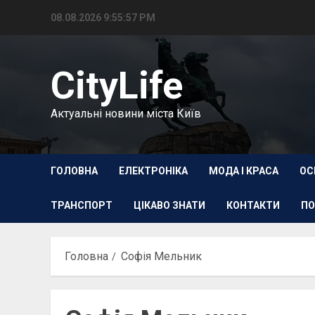
Перейти
08.08.2026
9:55:57 PM
до
вмісту
CityLife
Актуальні новини міста Київ
ГОЛОВНА
ЕЛЕКТРОНІКА
МОДА І КРАСА
ОС
ТРАНСПОРТ
ЦІКАВО ЗНАТИ
КОНТАКТИ
ПО
Головна
Софія Мельник