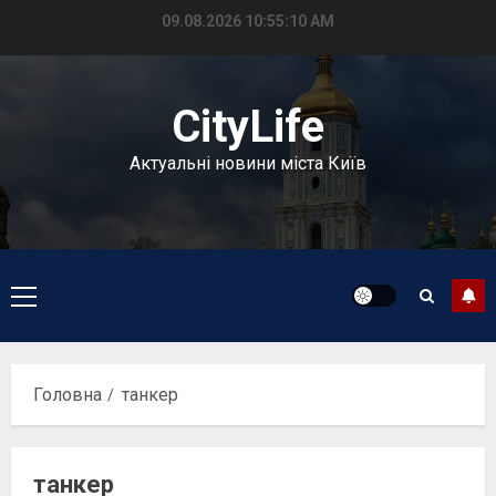
Перейти
09.08.2026
10:55:10 AM
до
вмісту
CityLife
Актуальні новини міста Київ
Головне
меню
Головна
танкер
танкер