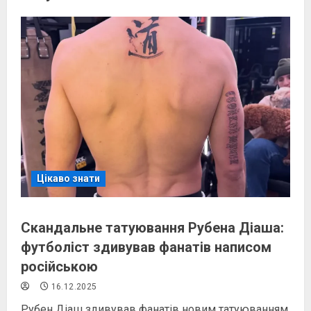
Цікаво знати
Скандальне татуювання Рубена Діаша:
футболіст здивував фанатів написом
російською
16.12.2025
Рубен Діаш здивував фанатів новим татуюванням