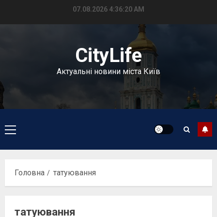
Перейти
07.08.2026
4:36:20 AM
до
вмісту
CityLife
Актуальні новини міста Київ
Головне
меню
Головна
татуювання
татуювання