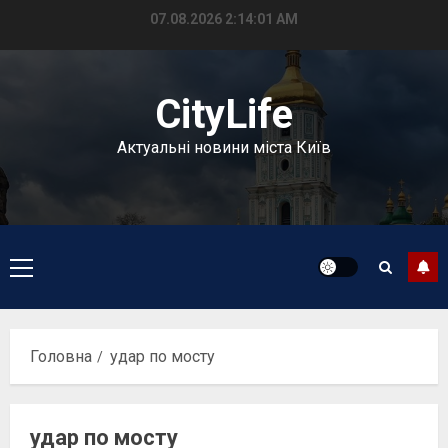
Перейти
07.08.2026
2:14:02 AM
до
вмісту
CityLife
Актуальні новини міста Київ
Головне
меню
Головна
удар по мосту
удар по мосту