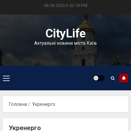
Перейти
08.08.2026
5:42:18 PM
до
вмісту
CityLife
Актуальні новини міста Київ
Головне
меню
Головна
Укренерго
Укренерго