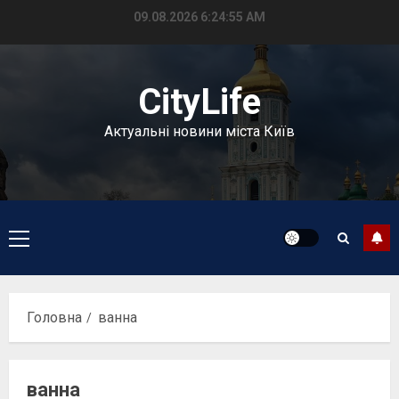
Перейти
09.08.2026
6:24:56 AM
до
вмісту
CityLife
Актуальні новини міста Київ
Головне
меню
Головна
ванна
ванна