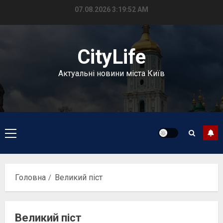
Перейти
07.08.2026
3:19:53 AM
до
вмісту
CityLife
Актуальні новини міста Київ
Головне
меню
Головна
Великий піст
Великий піст