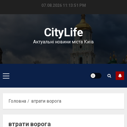
Перейти
07.08.2026
11:13:51 PM
до
вмісту
CityLife
Актуальні новини міста Київ
Головне
меню
Головна
втрати ворога
втрати ворога