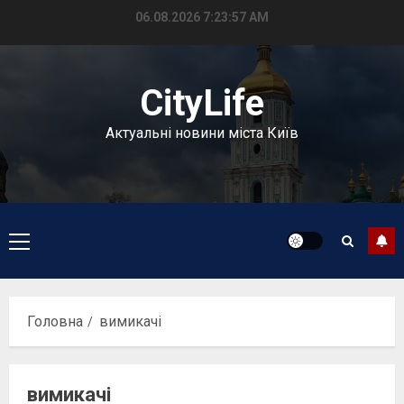
Перейти
06.08.2026
7:23:57 AM
до
вмісту
CityLife
Актуальні новини міста Київ
Головне
меню
Головна
вимикачі
вимикачі