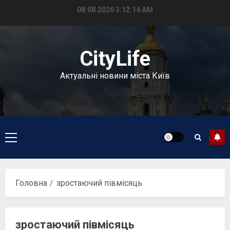
Перейти
08.08.2026
3:12:14 AM
до
вмісту
CityLife
Актуальні новини міста Київ
Головне
меню
Головна
зростаючий півмісяць
зростаючий півмісяць