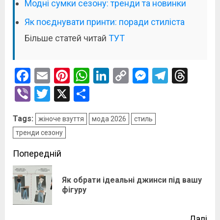
Модні сумки сезону: тренди та новинки
Як поєднувати принти: поради стиліста
Більше статей читай
ТУТ
Facebook
Email
Pinterest
WhatsApp
LinkedIn
Copy
Messenge
Telegr
Thre
Link
Viber
Twitter
X
Поділитися
Tags:
жіноче взуття
мода 2026
стиль
тренди сезону
Post
Попередній
navigation
Як обрати ідеальні джинси під вашу
По
фігуру
зап
Далі