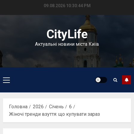
Перейти
09.08.2026
10:30:45 PM
до
вмісту
CityLife
Актуальні новини міста Київ
Головне
меню
Головна
2026
Січень
6
Жіночі тренди взуття: що купувати зараз