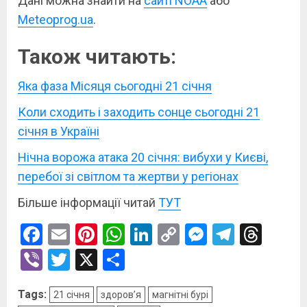
Дані можна знайти на
сайті NOAA
або
Meteoprog.ua
.
Також читають:
Яка фаза Місяця сьогодні 21 січня
Коли сходить і заходить сонце сьогодні 21
січня в Україні
Нічна ворожа атака 20 січня: вибухи у Києві,
перебої зі світлом та жертви у регіонах
Більше інформації читай
ТУТ
Facebook
Email
Pinterest
WhatsApp
LinkedIn
Copy
Messenge
Telegr
Thre
Link
Viber
Twitter
X
Поділитися
Tags:
21 січня
здоров’я
магнітні бурі