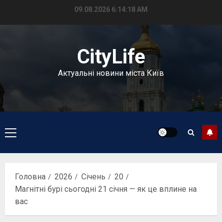
Перейти
09.08.2026
6:14:19 AM
до
вмісту
CityLife
Актуальні новини міста Київ
Головне
меню
Головна
2026
Січень
20
Магнітні бурі сьогодні 21 січня — як це вплине на
вас