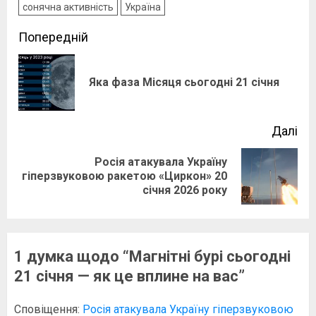
сонячна активність
Україна
Post
Попередній
navigation
По
Яка фаза Місяця сьогодні 21 січня
зап
Далі
Росія атакувала Україну
Наступний
гіперзвуковою ракетою «Циркон» 20
січня 2026 року
запис:
1 думка щодо “
Магнітні бурі сьогодні
21 січня — як це вплине на вас
”
Сповіщення:
Росія атакувала Україну гіперзвуковою