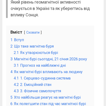
Який рівень геомагнітної активності
очікується в Україні та як уберегтись від
впливу Сонця.
Вміст
Сховати
1
Вступ
2
Що таке магнітна буря
2.1
Як утворюються бурі
3
Магнітні бурі сьогодні, 21 січня 2026 року
3.1
Прогноз на найближчі дні
4
Як магнітні бурі впливають на людину
4.1
1. Серцево-судинна система
4.2
2. Емоційний стан
4.3
3. Фізичне самопочуття
5
Хто найбільше реагує на магнітні бурі
6
Як полегшити стан під час магнітної бурі