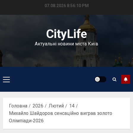
Перейти
07.08.2026
8:56:11 PM
до
вмісту
CityLife
Актуальні новини міста Київ
Головне
меню
Головна
2026
Лютий
14
Михайло Шайдоров сенсаційно виграв золото
Олімпіади‑2026