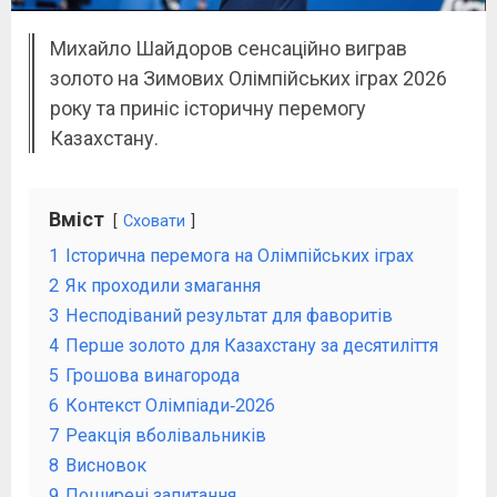
Михайло Шайдоров сенсаційно виграв
золото на Зимових Олімпійських іграх 2026
року та приніс історичну перемогу
Казахстану.
Вміст
Сховати
1
Історична перемога на Олімпійських іграх
2
Як проходили змагання
3
Несподіваний результат для фаворитів
4
Перше золото для Казахстану за десятиліття
5
Грошова винагорода
6
Контекст Олімпіади‑2026
7
Реакція вболівальників
8
Висновок
9
Поширені запитання