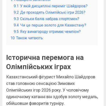
9.1
У якій дисципліні переміг Шайдоров?
9.2
Де проходять Олімпійські ігри 2026?
9.3
Скільки балів набрав спортсмен?
9.4
Чи це перше золото для Казахстану?
9.5
Яку винагороду отримає чемпіон?
10
Також читають:
Історична перемога на
Олімпійських іграх
Казахстанський фігурист Михайло Шайдоров
став головною сенсацією Зимових
Олімпійських ігор 2026 року. У чоловічому
одиночному катанні він здобув золоту медаль,
обійшовши фаворитів турніру.