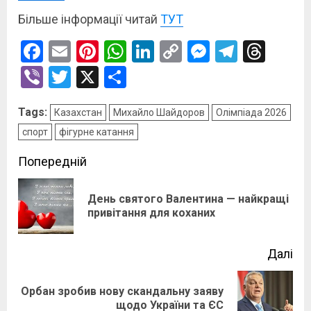
Більше інформації читай
ТУТ
Facebook
Email
Pinterest
WhatsApp
LinkedIn
Copy
Messenge
Telegr
Thre
Link
Viber
Twitter
X
Поділитися
Tags:
Казахстан
Михайло Шайдоров
Олімпіада 2026
спорт
фігурне катання
Post
Попередній
navigation
День святого Валентина — найкращі
По
привітання для коханих
зап
Далі
Орбан зробив нову скандальну заяву
Наступний
щодо України та ЄС