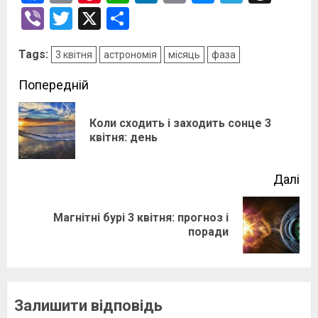
Link
Viber
Twitter
X
Поділитися
Tags:
3 квітня
астрономія
місяць
фаза
Post
Попередній
navigation
Коли сходить і заходить сонце 3
По
квітня: день
зап
Далі
Магнітні бурі 3 квітня: прогноз і
Наступний
поради
запис:
Залишити відповідь