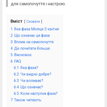
для самопочуття і настрою.
Вміст
Сховати
1
Яка фаза Місяця 3 квітня
2
Що означає ця фаза
3
Вплив на самопочуття
4
Де почитати більше
5
Висновок
6
FAQ
6.1
Яка фаза?
6.2
Чи видно добре?
6.3
Чи впливає?
6.4
Що означає?
6.5
Коли наступна фаза?
7
Також читають: