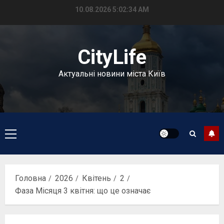
Перейти
10.08.2026
5:02:34 AM
до
вмісту
CityLife
Актуальні новини міста Київ
Головне
меню
Головна
2026
Квітень
2
Фаза Місяця 3 квітня: що це означає