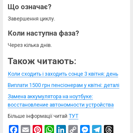
Що означає?
Завершення циклу.
Коли наступна фаза?
Через кілька днів.
Також читають:
Коли сходить і заходить сонце 3 квітня: день
Виплати 1500 грн пенсіонерам у квітні: деталі
Замена аккумулятора на ноутбуке:
восстановление автономности устройства
Більше інформації читай
ТУТ
Facebook
Email
Pinterest
WhatsApp
LinkedIn
Copy
Messenge
Telegr
Thre