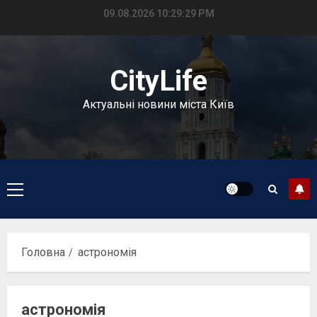
Перейти
09.08.2026
10:29:30 PM
до
вмісту
CityLife
Актуальні новини міста Київ
Головне
меню
Головна
астрономія
астрономія