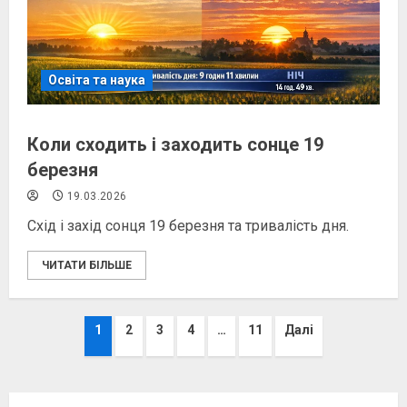
Освіта та наука
Коли сходить і заходить сонце 19
березня
19.03.2026
Схід і захід сонця 19 березня та тривалість дня.
ЧИТАТИ БІЛЬШЕ
Пагінація
1
2
3
4
…
11
Далі
записів