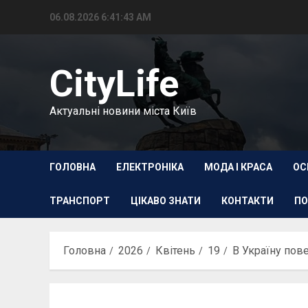
Перейти
06.08.2026
6:41:44 AM
до
вмісту
CityLife
Актуальні новини міста Київ
ГОЛОВНА
ЕЛЕКТРОНІКА
МОДА І КРАСА
ОС
ТРАНСПОРТ
ЦІКАВО ЗНАТИ
КОНТАКТИ
ПО
Головна
2026
Квітень
19
В Україну пов