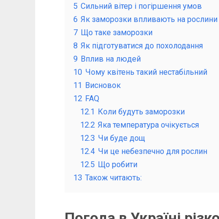
5
Сильний вітер і погіршення умов
6
Як заморозки впливають на рослини
7
Що таке заморозки
8
Як підготуватися до похолодання
9
Вплив на людей
10
Чому квітень такий нестабільний
11
Висновок
12
FAQ
12.1
Коли будуть заморозки
12.2
Яка температура очікується
12.3
Чи буде дощ
12.4
Чи це небезпечно для рослин
12.5
Що робити
13
Також читають:
Погода в Україні різк