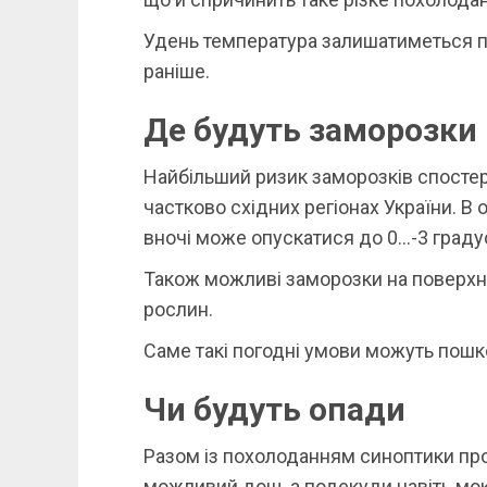
Удень температура залишатиметься п
раніше.
Де будуть заморозки
Найбільший ризик заморозків спостері
частково східних регіонах України. В
вночі може опускатися до 0…-3 градус
Також можливі заморозки на поверхн
рослин.
Саме такі погодні умови можуть пошко
Чи будуть опади
Разом із похолоданням синоптики про
можливий дощ, а подекуди навіть мок