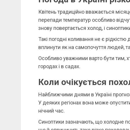
Квітень традиційно вважається місяце
перепади температур особливо відчутн
знову повертається холод, і синопти
Такі погодні коливання не є рідкістю
вплинути як на самопочуття людей, та
Особливо уважними варто бути тим, х
городах і в садах.
Коли очікується пох
Найближчими днями в Україні прогно
У деяких регіонах вона може опустит
нічний час.
Синоптики зазначають, що холодне по
що й спричинить таке різке похолода