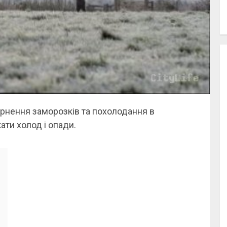
нення заморозків та похолодання в
кати холод і опади.