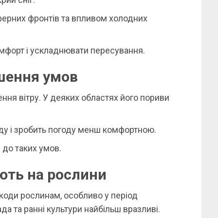
ерних фронтів та впливом холодних
мфорт і ускладнювати пересування.
ршення умов
ння вітру. У деяких областях його пориви
ду і зробить погоду менш комфортною.
 до таких умов.
ють на рослини
коди рослинам, особливо у період
ада та ранні культури найбільш вразливі.