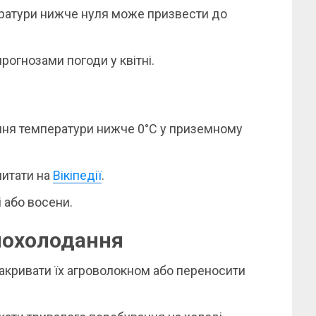
ратури нижче нуля може призвести до
рогнозами погоди у квітні.
ння температури нижче 0°C у приземному
читати на
Вікіпедії
.
 або восени.
 похолодання
накривати їх агроволокном або переносити