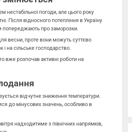
м нестабільної погоди, але цього року
і. Після відносного потепління в Україну
ки попереджають про заморозки.
 для весни, проте вони можуть суттєво
к і на сільське господарство.
то вже розпочав активні роботи на
олодання
зується відчутне зниження температури.
ися до мінусових значень, особливо в
вітря надходитиме з північних напрямків,
ння.