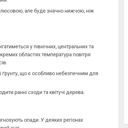
люсовою, але буде значно нижчою, ніж
гатиметься у північних, центральних та
 окремих областях температура повітря
ів.
і ґрунту, що є особливо небезпечним для
дити ранні сходи та квітучі дерева.
гнозують опади. У деяких регіонах
рий сніг.