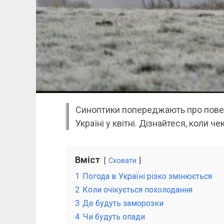
Синоптики попереджають про повер
Україні у квітні. Дізнайтеся, коли че
Вміст
Сховати
1
Погода в Україні різко змінюється
2
Коли очікується похолодання
3
Де будуть заморозки
4
Чи будуть опади