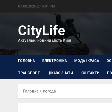
Перейти
07.08.2026
2:14:02 PM
до
вмісту
CityLife
Актуальні новини міста Київ
ГОЛОВНА
ЕЛЕКТРОНІКА
МОДА І КРАСА
ОС
ТРАНСПОРТ
ЦІКАВО ЗНАТИ
КОНТАКТИ
ПО
Головна
погода