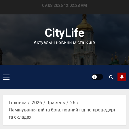
Перейти
09.08.2026
12:02:29 AM
до
вмісту
CityLife
Актуальні новини міста Київ
Головне
меню
Головна
2026
Травень
26
Ламінування вій та брів: повний гід по процедурі
та складах