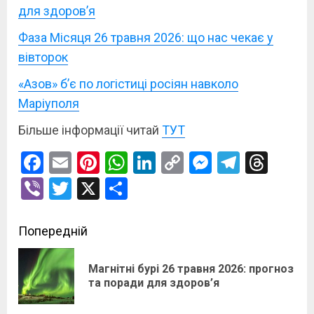
для здоров’я
Фаза Місяця 26 травня 2026: що нас чекає у
вівторок
«Азов» б’є по логістиці росіян навколо
Маріуполя
Більше інформації читай
ТУТ
Facebook
Email
Pinterest
WhatsApp
LinkedIn
Copy
Messenge
Telegr
Thre
Link
Viber
Twitter
X
Поділитися
Post
Попередній
navigation
Магнітні бурі 26 травня 2026: прогноз
По
та поради для здоров’я
зап