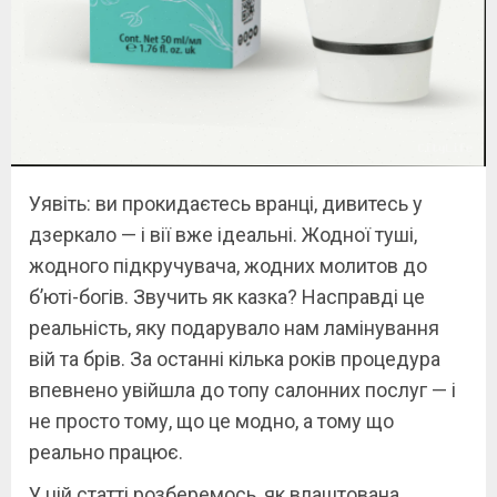
Уявіть: ви прокидаєтесь вранці, дивитесь у
дзеркало — і вії вже ідеальні. Жодної туші,
жодного підкручувача, жодних молитов до
б’юті-богів. Звучить як казка? Насправді це
реальність, яку подарувало нам ламінування
вій та брів. За останні кілька років процедура
впевнено увійшла до топу салонних послуг — і
не просто тому, що це модно, а тому що
реально працює.
У цій статті розберемось, як влаштована