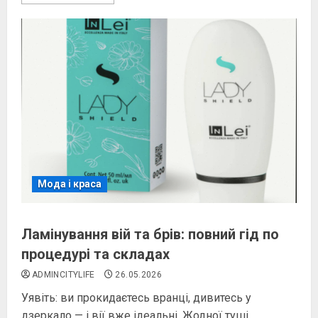
Мода і краса
Ламінування вій та брів: повний гід по
процедурі та складах
ADMINCITYLIFE
26.05.2026
Уявіть: ви прокидаєтесь вранці, дивитесь у
дзеркало — і вії вже ідеальні. Жодної туші,...