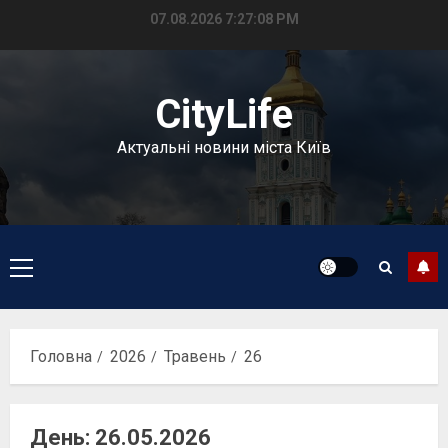
Перейти
07.08.2026
7:27:09 PM
до
вмісту
CityLife
Актуальні новини міста Київ
Головне
меню
Головна
2026
Травень
26
День:
26.05.2026