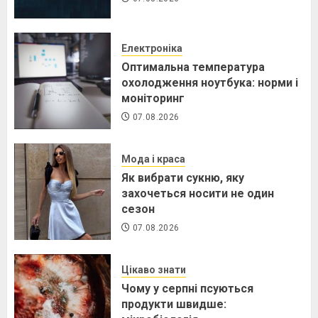
Електроніка
Оптимальна температура
охолодження ноутбука: норми і
моніторинг
07.08.2026
Мода і краса
Як вибрати сукню, яку
захочеться носити не один
сезон
07.08.2026
Цікаво знати
Чому у серпні псуються
продукти швидше: