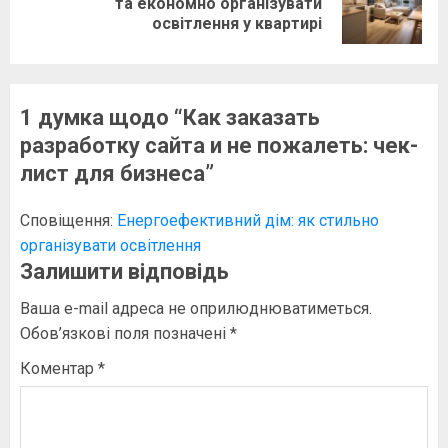
та економно організувати
освітлення у квартирі
запис:
1 думка щодо “
Как заказать
разработку сайта и не пожалеть: чек-
лист для бизнеса
”
Сповіщення:
Енергоефективний дім: як стильно
організувати освітлення
Залишити відповідь
Ваша e-mail адреса не оприлюднюватиметься.
Обов’язкові поля позначені
*
Коментар
*