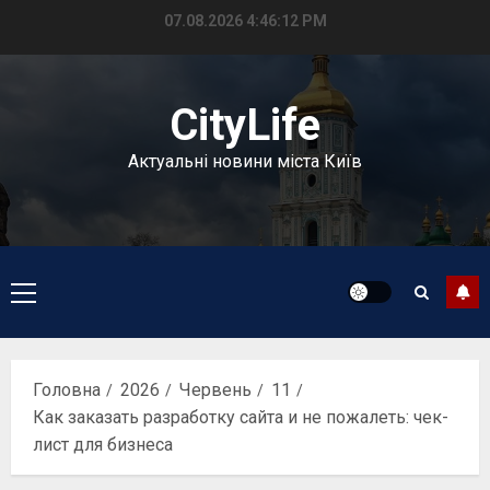
Перейти
07.08.2026
4:46:14 PM
до
вмісту
CityLife
Актуальні новини міста Київ
Головне
меню
Головна
2026
Червень
11
Как заказать разработку сайта и не пожалеть: чек-
лист для бизнеса