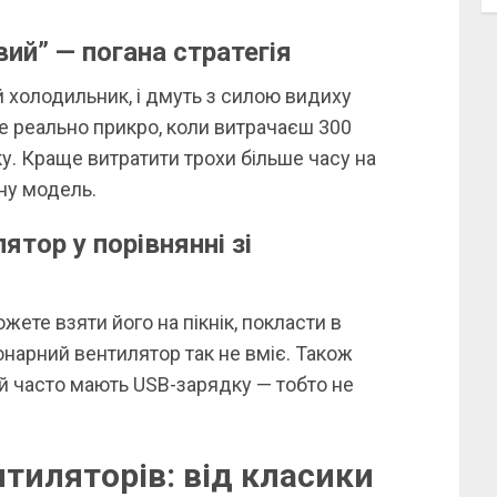
ий” — погана стратегія
й холодильник, і дмуть з силою видиху
ле реально прикро, коли витрачаєш 300
у. Краще витратити трохи більше часу на
ну модель.
тор у порівнянні зі
жете взяти його на пікнік, покласти в
іонарний вентилятор так не вміє. Також
і й часто мають USB-зарядку — тобто не
тиляторів: від класики