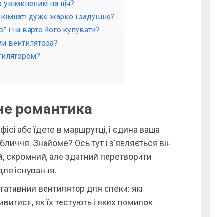
 увімкненим на ніч?
кімнаті дуже жарко і задушно?
” і чи варто його купувати?
ми вентилятора?
нтилятором?
 не романтика
 офісі або їдете в маршрутці, і єдина ваша
бличчя. Знайоме? Ось тут і з’являється він
, скромний, але здатний перетворити
ля існування.
ртативний вентилятор для спеки: які
ивитися, як їх тестують і яких помилок