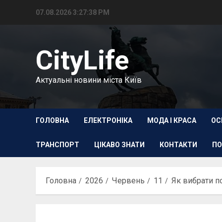
Перейти
07.08.2026
3:27:39 PM
до
вмісту
CityLife
Актуальні новини міста Київ
ГОЛОВНА
ЕЛЕКТРОНІКА
МОДА І КРАСА
ОС
ТРАНСПОРТ
ЦІКАВО ЗНАТИ
КОНТАКТИ
ПО
Головна
2026
Червень
11
Як вибрати по