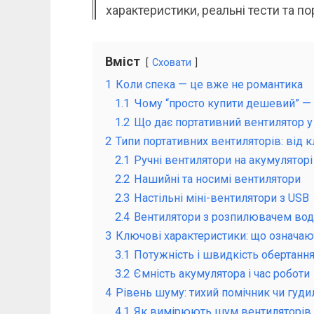
характеристики, реальні тести та п
Вміст
Сховати
1
Коли спека — це вже не романтика
1.1
Чому “просто купити дешевий” — п
1.2
Що дає портативний вентилятор у 
2
Типи портативних вентиляторів: від 
2.1
Ручні вентилятори на акумуляторі
2.2
Нашийні та носимі вентилятори
2.3
Настільні міні-вентилятори з USB
2.4
Вентилятори з розпилювачем во
3
Ключові характеристики: що означа
3.1
Потужність і швидкість обертанн
3.2
Ємність акумулятора і час роботи
4
Рівень шуму: тихий помічник чи гуд
4.1
Як вимірюють шум вентиляторів