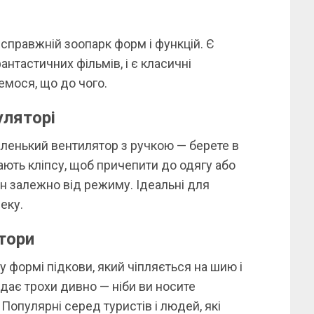
справжній зоопарк форм і функцій. Є
антастичних фільмів, і є класичні
емося, що до чого.
уляторі
ленький вентилятор з ручкою — берете в
ають кліпсу, щоб причепити до одягу або
ин залежно від режиму. Ідеальні для
еку.
тори
у формі підкови, який чіпляється на шию і
дає трохи дивно — ніби ви носите
 Популярні серед туристів і людей, які