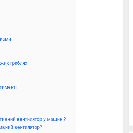
уками
ужих граблях
ртименті
тивний вентилятор у машині?
тивний вентилятор?