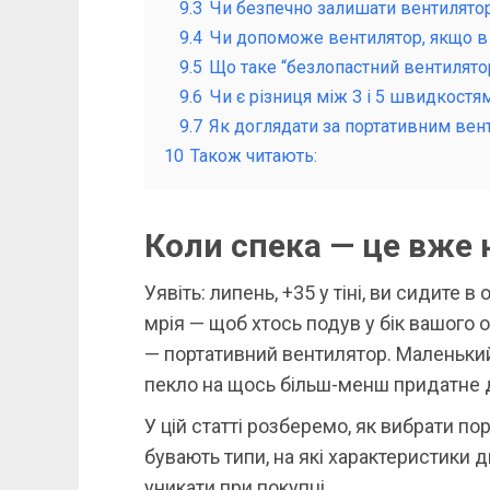
9.3
Чи безпечно залишати вентилятор
9.4
Чи допоможе вентилятор, якщо в 
9.5
Що таке “безлопастний вентилятор
9.6
Чи є різниця між 3 і 5 швидкостя
9.7
Як доглядати за портативним ве
10
Також читають:
Коли спека — це вже
Уявіть: липень, +35 у тіні, ви сидите в
мрія — щоб хтось подув у бік вашого о
— портативний вентилятор. Маленький
пекло на щось більш-менш придатне д
У цій статті розберемо, як вибрати по
бувають типи, на які характеристики д
уникати при покупці.