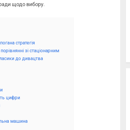
оради щодо вибору.
огана стратегія
порівнянні зі стаціонарним
класики до дивацтва
ди
ють цифри
я
ильна машина