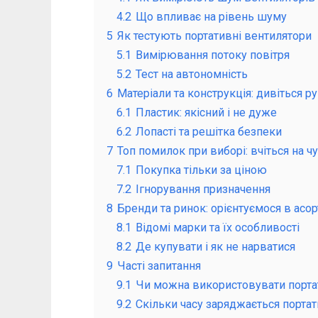
4.2
Що впливає на рівень шуму
5
Як тестують портативні вентилятори
5.1
Вимірювання потоку повітря
5.2
Тест на автономність
6
Матеріали та конструкція: дивіться р
6.1
Пластик: якісний і не дуже
6.2
Лопасті та решітка безпеки
7
Топ помилок при виборі: вчіться на ч
7.1
Покупка тільки за ціною
7.2
Ігнорування призначення
8
Бренди та ринок: орієнтуємося в асо
8.1
Відомі марки та їх особливості
8.2
Де купувати і як не нарватися
9
Часті запитання
9.1
Чи можна використовувати порта
9.2
Скільки часу заряджається порта