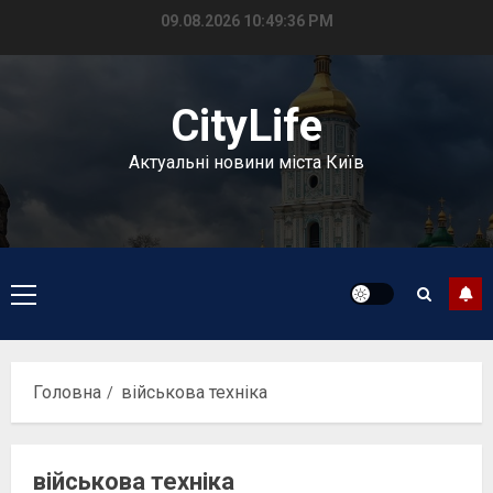
Перейти
09.08.2026
10:49:37 PM
до
вмісту
CityLife
Актуальні новини міста Київ
Головне
меню
Головна
військова техніка
військова техніка