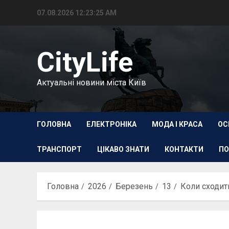
Перейти
07.08.2026
12:23:26 AM
до
вмісту
CityLife
Актуальні новини міста Київ
ГОЛОВНА
ЕЛЕКТРОНІКА
МОДА І КРАСА
ОС
ТРАНСПОРТ
ЦІКАВО ЗНАТИ
КОНТАКТИ
ПО
Головна
2026
Березень
13
Коли сходить