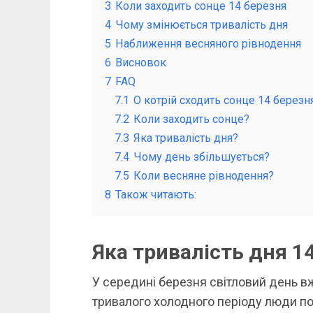
3
Коли заходить сонце 14 березня
4
Чому змінюється тривалість дня
5
Наближення весняного рівнодення
6
Висновок
7
FAQ
7.1
О котрій сходить сонце 14 березн
7.2
Коли заходить сонце?
7.3
Яка тривалість дня?
7.4
Чому день збільшується?
7.5
Коли весняне рівнодення?
8
Також читають:
Яка тривалість дня 1
У середині березня світловий день в
тривалого холодного періоду люди п