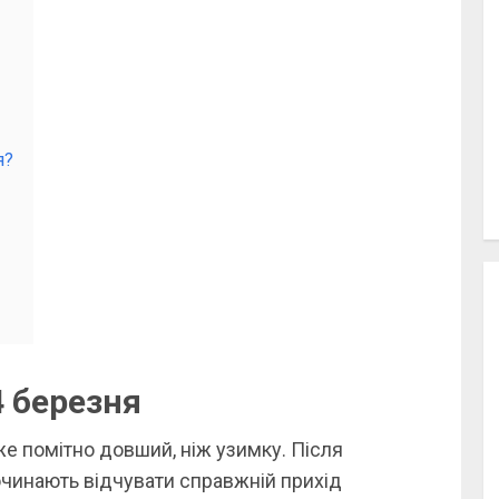
я?
4 березня
же помітно довший, ніж узимку. Після
очинають відчувати справжній прихід