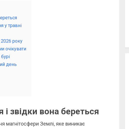
береться
я у травні
 2026 року
ми очікувати
 бурі
ний день
 і звідки вона береться
ня магнітосфери Землі, яке виникає