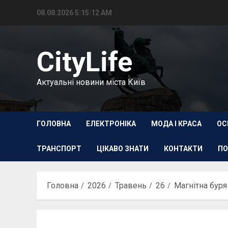
Перейти
08.08.2026
5:15:13 AM
до
вмісту
CityLife
Актуальні новини міста Київ
ГОЛОВНА
ЕЛЕКТРОНІКА
МОДА І КРАСА
ОС
ТРАНСПОРТ
ЦІКАВО ЗНАТИ
КОНТАКТИ
ПО
Головна
2026
Травень
26
Магнітна буря