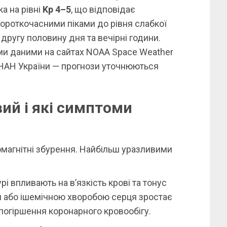
а на рівні
Kp 4–5
, що відповідає
роткочасними піками до рівня слабкої
 другу половину дня та вечірні години.
и даними на сайтах NOAA Space Weather
и НАН України — прогнози уточнюються
ий і які симптоми
омагнітні збурення. Найбільш уразливими
рі впливають на в’язкість крові та тонус
м або ішемічною хворобою серця зростає
а погіршення коронарного кровообігу.