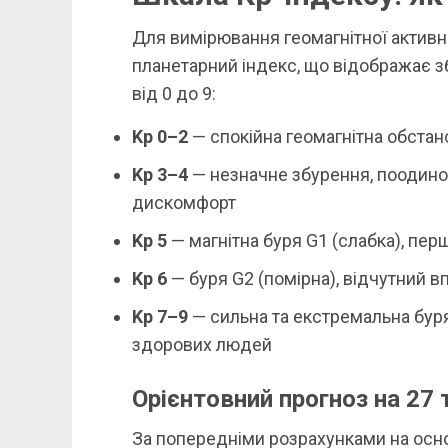
Для вимірювання геомагнітної активн
планетарний індекс, що відображає з
від 0 до 9:
Kp 0–2
— спокійна геомагнітна обстан
Kp 3–4
— незначне збурення, поодино
дискомфорт
Kp 5
— магнітна буря G1 (слабка), пер
Kp 6
— буря G2 (помірна), відчутний в
Kp 7–9
— сильна та екстремальна буря
здорових людей
Орієнтовний прогноз на 27 
За попередніми розрахунками на основ