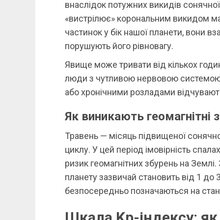
внаслідок потужних викидів сонячної 
«вистрілює» корональним викидом ма
частинок у бік нашої планети, вони вз
порушують його рівновагу.
Явище може тривати від кількох годин
люди з чутливою нервовою системо
або хронічними розладами відчувають
Як виникають геомагнітні з
Травень — місяць підвищеної сонячної
циклу. У цей період імовірність спалах
ризик геомагнітних збурень на Землі.
планету зазвичай становить від 1 до 3 
безпосередньо позначаються на стані
Шкала Kp-індексу: як