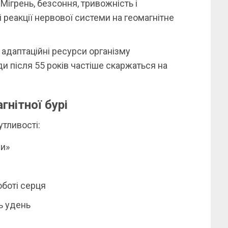
Мігрень, безсоння, тривожність і
 реакції нервової системи на геомагнітне
 адаптаційні ресурси організму
и після 55 років частіше скаржаться на
гнітної бурі
тливості:
ви»
оботі серця
ь удень