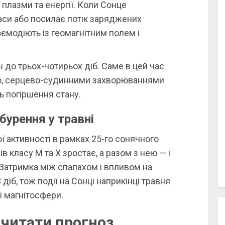
плазми та енергії. Коли Сонце
си або посилає потік заряджених
аємодіють із геомагнітним полем і
 до трьох-чотирьох діб. Саме в цей час
ю, серцево-судинними захворюваннями
 погіршення стану.
бурення у травні
 активності в рамках 25-го сонячного
ів класу M та X зростає, а разом з нею — і
 Затримка між спалахом і впливом на
діб, тож події на Сонці наприкінці травня
 магнітосфери.
 читати прогноз