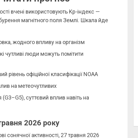
ості вчені використовують Kp-індекс —
бурення магнітного поля Землі. Шкала йде
овка, жодного впливу на організм
кі чутливі люди можуть помітити
ший рівень офіційної класифікації NOAA
плив на метеочутливих
 (G3–G5), суттєвий вплив навіть на
травня 2026 року
і сонячної активності, 27 травня 2026