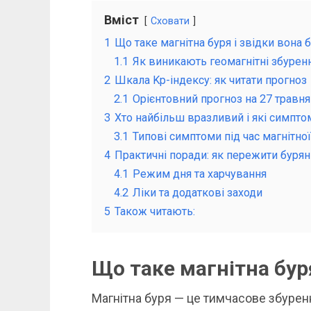
Вміст
Сховати
1
Що таке магнітна буря і звідки вона 
1.1
Як виникають геомагнітні збуренн
2
Шкала Kp-індексу: як читати прогноз
2.1
Орієнтовний прогноз на 27 травня
3
Хто найбільш вразливий і які симпто
3.1
Типові симптоми під час магнітної
4
Практичні поради: як пережити буря
4.1
Режим дня та харчування
4.2
Ліки та додаткові заходи
5
Також читають:
Що таке магнітна буря
Магнітна буря — це тимчасове збурен