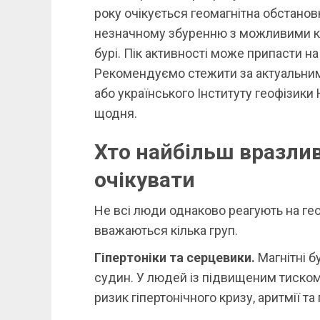
року очікується геомагнітна обстановк
незначному збуренню з можливими ко
бурі. Пік активності може припасти на
Рекомендуємо стежити за актуальним
або українського Інституту геофізик
щодня.
Хто найбільш вразлив
очікувати
Не всі люди однаково реагують на ге
вважаються кілька груп.
Гіпертоніки та серцевики.
Магнітні бу
судин. У людей із підвищеним тиско
ризик гіпертонічного кризу, аритмії т