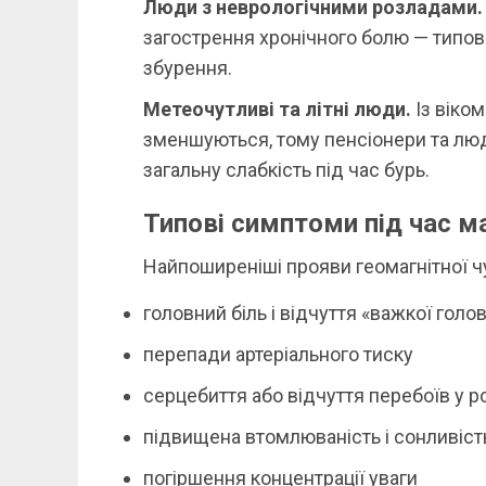
Люди з неврологічними розладами.
загострення хронічного болю — типові
збурення.
Метеочутливі та літні люди.
Із віком
зменшуються, тому пенсіонери та люд
загальну слабкість під час бурь.
Типові симптоми під час ма
Найпоширеніші прояви геомагнітної чу
головний біль і відчуття «важкої голо
перепади артеріального тиску
серцебиття або відчуття перебоїв у р
підвищена втомлюваність і сонливіст
погіршення концентрації уваги