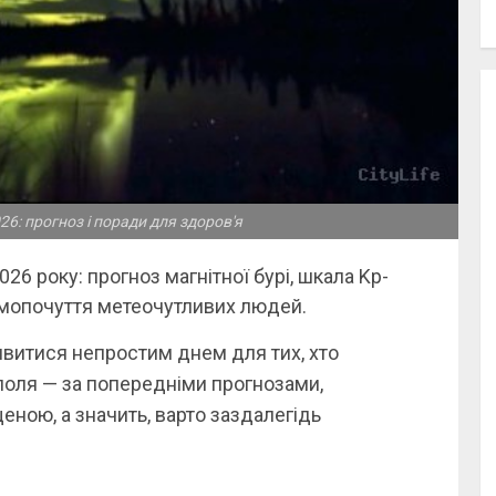
26: прогноз і поради для здоров'я
26 року: прогноз магнітної бурі, шкала Kp-
амопочуття метеочутливих людей.
витися непростим днем для тих, хто
 поля — за попередніми прогнозами,
еною, а значить, варто заздалегідь